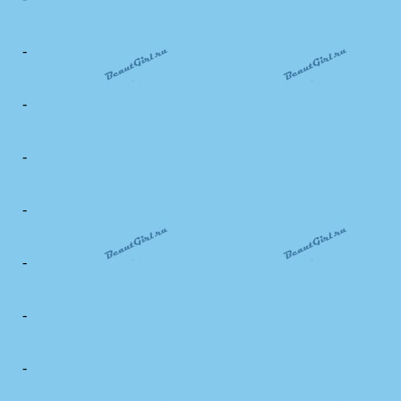
-
-
-
-
-
-
-