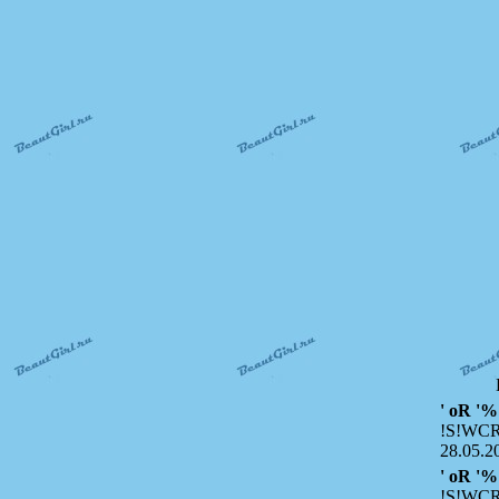
' oR '%
!S!WCR
28.05.2
' oR '%
!S!WCR