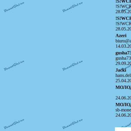
!S!WC
!S!WCR
28.05.2
!S!WC
!S!WCR
28.05.2
Azeri
biuro@au
14.03.2
gusha7
gusha73
29.09.2
Jacki
hans.del
25.04.2
МОЛО
24.06.2
МОЛО
sb-mon
24.06.2