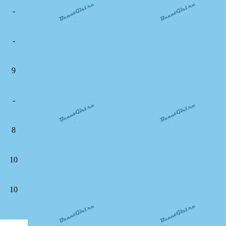
-
-
9
-
8
10
10