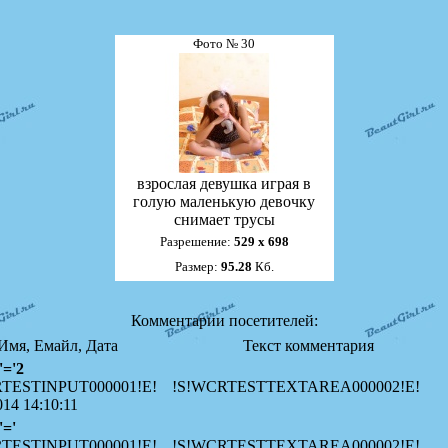
Фото № 30
взрослая девушка играя в
голую маленькую девочку
снимает трусы
Разрешение:
529 х 698
Размер:
95.28
Кб.
Комментарии посетителей:
Имя, Емайл, Дата
Текст комментария
'='2
TESTINPUT000001!E!
!S!WCRTESTTEXTAREA000002!E!
014 14:10:11
'='
TESTINPUT000001!E!
!S!WCRTESTTEXTAREA000002!E!