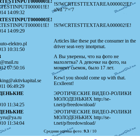
RTESTINPUT000000!E!
!S!WCRTESTTEXTAREA000002!E!'
TESTINPUT000001!E!
aNd '7'='7
014 14:09:32
RTESTINPUT000000!E!
TESTINPUT000001!E!
!S!WCRTESTTEXTAREA000002!E!
014 14:09:29
Articles like these put the consumer in the
to-elektro.pl
driver seat-very imotprnat.
013 10:31:50
3
А Вы уверены, что на фото не
@mail.ru
малолетка? А девочке на фото, на
012 07:50:16
момент сьемок, было 17 лет.
Kewl you should come up with that.
king@aktivkapital.se
Ecxlleent!
011 06:49:29
ДЕНЬКИЕ
ЭРОТИЧЕСКИЕ ВИДЕО-РОЛИКИ
МОЛОДЕНЬКИХ http://se-
010 11:34:25
t.net/p/freedownload/
ДЕНЬКИЕ
ЭРОТИЧЕСКИЕ ВИДЕО-РОЛИКИ
eyru@ya.ru
МОЛОДЕНЬКИХ http://se-
010 11:34:04
t.net/p/freedownload/
Средняя оценка фото:
9.3
/ 10