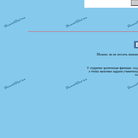
Можно ли не носить нижнег
У студентки эротические фантазии: схо
а чтобы мальчики задрали учиническ
го