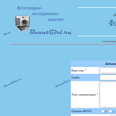
Де
маленькие
Добавле
Ваше имя:
*
Емайл:
Текст комментария:
*
Оцените ФОТО:
1
2