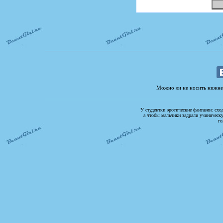
Можно ли не носить нижнег
У студентки эротические фантазии: схо
а чтобы мальчики задрали учиническ
го