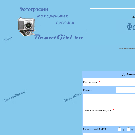
Де
маленькие
Добавле
Ваше имя:
*
Емайл:
Текст комментария:
*
Оцените ФОТО:
1
2