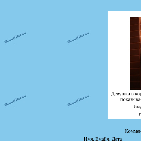
Девушка в ко
показыва
Раз
Р
Коммен
Имя, Емайл, Дата