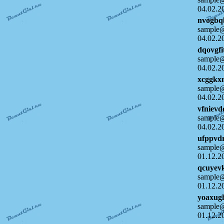
04.02.2
nvogbq
sample@
04.02.2
dqovgfi
sample@
04.02.2
xcggkx
sample@
04.02.2
vfnievd
sample@
04.02.2
ufppvd
sample@
01.12.2
qcuyev
sample@
01.12.2
yoaxug
sample@
01.12.2