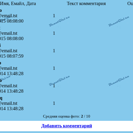
Имя, Емайл, Дата
Текст комментария
Оц
o
email.tst
1
015 08:08:00
t
email.tst
1
015 08:08:00
i
email.tst
1
015 08:07:59
b
email.tst
1
014 13:48:28
o
email.tst
1
014 13:48:28
bq
email.tst
1
014 13:48:28
Средняя оценка фото:
2
/ 10
Добавить комментарий