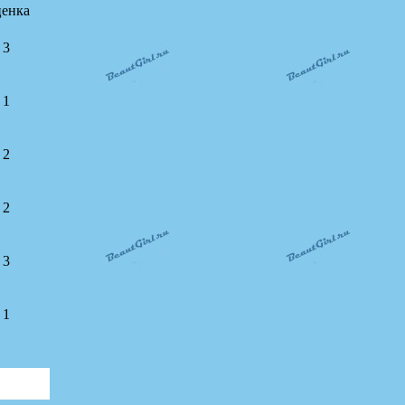
енка
3
1
2
2
3
1