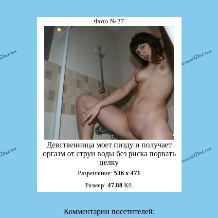
Фото № 27
Девственница моет пизду и получает
оргазм от струи воды без риска порвать
целку
Разрешение:
536 х 471
Размер:
47.88
Кб.
Комментарии посетителей: