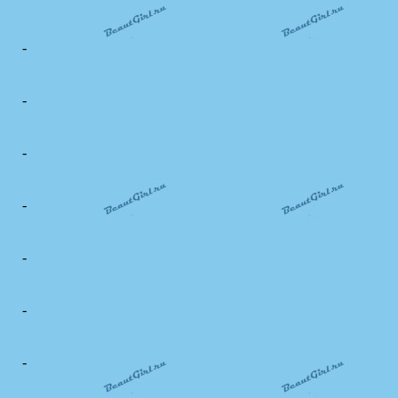
-
-
-
-
-
-
-