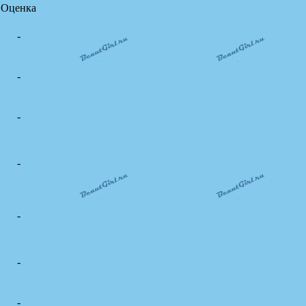
Оценка
-
-
-
-
-
-
-