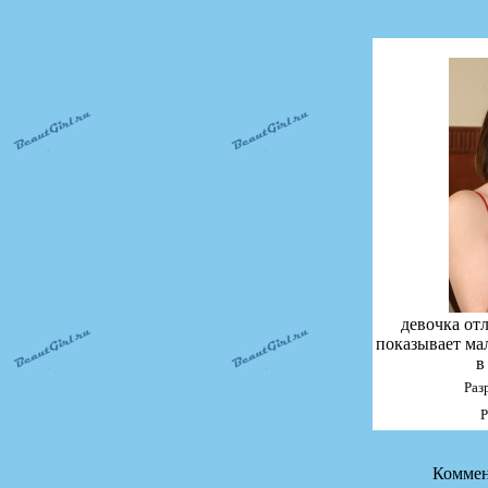
девочка от
показывает ма
в
Раз
Р
Коммен