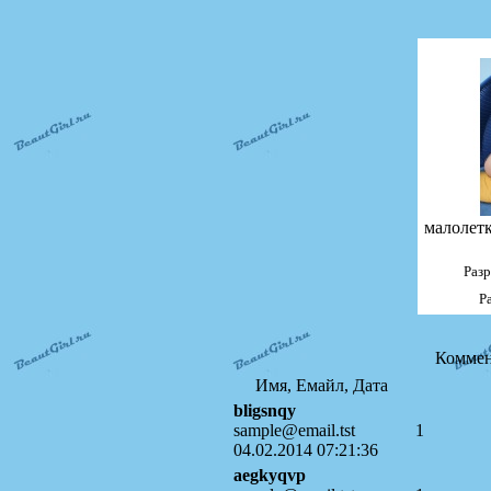
малолет
Раз
Р
Коммен
Имя, Емайл, Дата
bligsnqy
sample@email.tst
1
04.02.2014 07:21:36
aegkyqvp