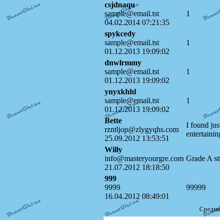
csjdnaqu
sample@email.tst
1
04.02.2014 07:21:35
spykcedy
sample@email.tst
1
01.12.2013 19:09:02
dnwlrmmy
sample@email.tst
1
01.12.2013 19:09:02
ynyxkhhl
sample@email.tst
1
01.12.2013 19:09:02
Bette
I found ju
rzntljop@zlygyqhs.com
entertainin
25.09.2012 13:53:51
Willy
info@masteryourgre.com
Grade A st
21.07.2012 18:18:50
999
9999
99999
16.04.2012 08:49:01
Средня