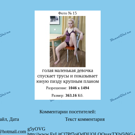
Фото № 15
голая маленькая девочка
спускает трусы и показывает
юную пизду крупным планом
Разрешение:
1046 х 1494
Размер:
363.16
Кб.
Комментарии посетителей:
айл, Дата
Текст комментария
g5yOVG
@hotmail.com
http://www.FyLitCl7Pf7ojQdDUOLQOuaxTXbj5iNG.