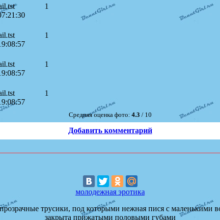
l.tst
1
07:21:30
l.tst
1
19:08:57
l.tst
1
19:08:57
l.tst
1
19:08:57
Средняя оценка фото:
4.3
/ 10
Добавить комментарий
молодежная эротика
прозрачные трусики, под которыми нежная пися с маленькими во
закрыта прижатыми половыми губами