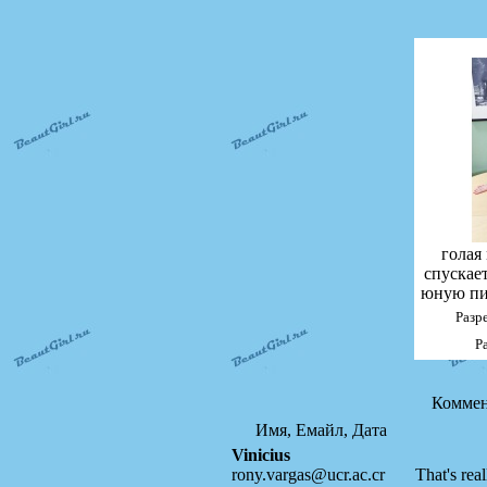
голая
спускае
юную пи
Разр
Р
Коммен
Имя, Емайл, Дата
Vinicius
rony.vargas@ucr.ac.cr
That's rea