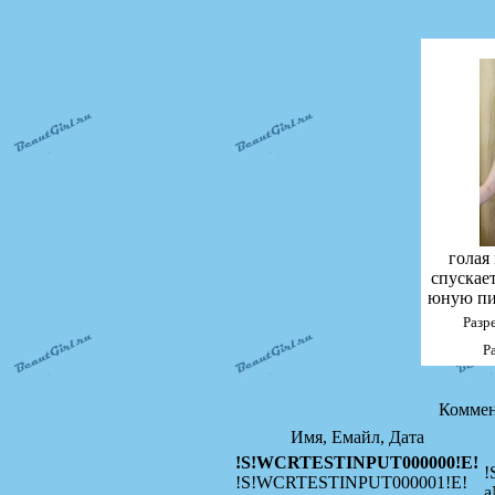
голая
спускае
юную пи
Разр
Р
Коммен
Имя, Емайл, Дата
!S!WCRTESTINPUT000000!E!
!
!S!WCRTESTINPUT000001!E!
a