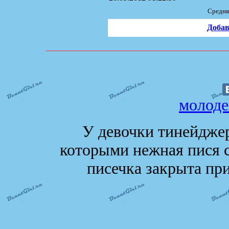
Средня
Добав
молоде
У девочки тинейджер
которыми нежная пися с
писечка закрыта п