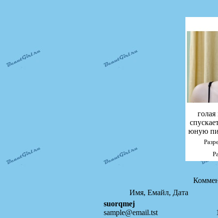
голая
спускае
юную пи
Разр
Р
Коммен
Имя, Емайл, Дата
suorqmej
sample@email.tst