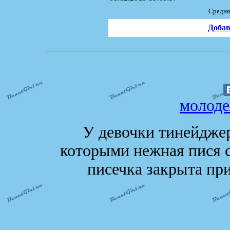
Средня
Добав
молоде
У девочки тинейджер
которыми нежная пися с
писечка закрыта п