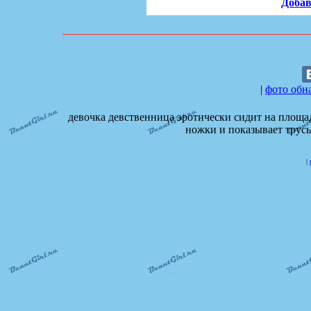
Добав
|
фото обн
девочка девственница эротически сидит на площад
ножки и показывает трусы
|