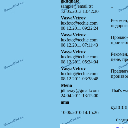
gkdqnate
sample@email.tst
1
12.05.2013 13:42:30
VasyaVetrov
Рекомен
luxfoto@techie.com
недорог
08.12.2011 09:22:24
VasyaVetrov
Продаю<
luxfoto@techie.com
произво
08.12.2011 07:11:43
VasyaVetrov
Рекомен
luxfoto@techie.com
цене, пр
08.12.2011 05:24:04
VasyaVetrov
Предлага
luxfoto@techie.com
произво
08.12.2011 03:38:48
Mena
jdtheray@gmail.com
That's wa
24.04.2011 13:15:00
ama
кул!!!!!!!
10.06.2010 14:15:26
Средня