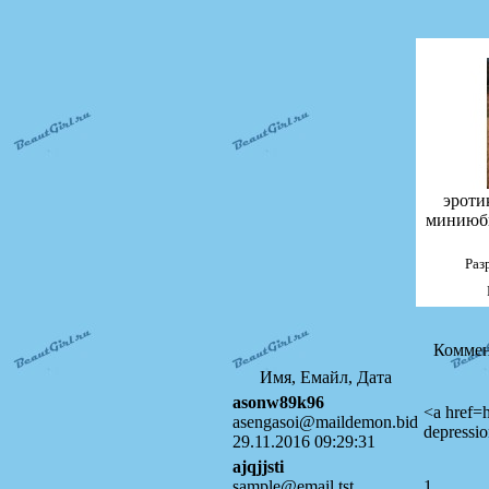
эроти
миниюбк
Раз
Коммен
Имя, Емайл, Дата
asonw89k96
<a href=h
asengasoi@maildemon.bid
depressi
29.11.2016 09:29:31
ajqjjsti
sample@email.tst
1