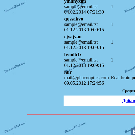
ymhnyxim
sample@email.tst
1
04.02.2014 07:21:39
qqssakvo
sample@email.tst
1
01.12.2013 19:09:15
cjyajvau
sample@email.tst
1
01.12.2013 19:09:15
hvmltclx
sample@email.tst
1
01.12.2013 19:09:15
nur
mail@phacooptics.com
Real brain p
09.05.2012 17:24:56
Средня
Добав