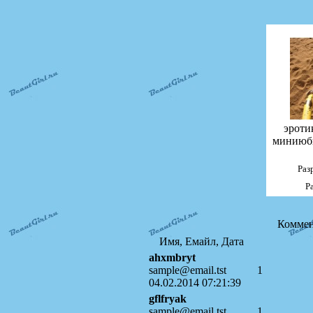
эроти
миниюбк
Раз
Р
Коммен
Имя, Емайл, Дата
ahxmbryt
sample@email.tst
1
04.02.2014 07:21:39
gflfryak
sample@email.tst
1