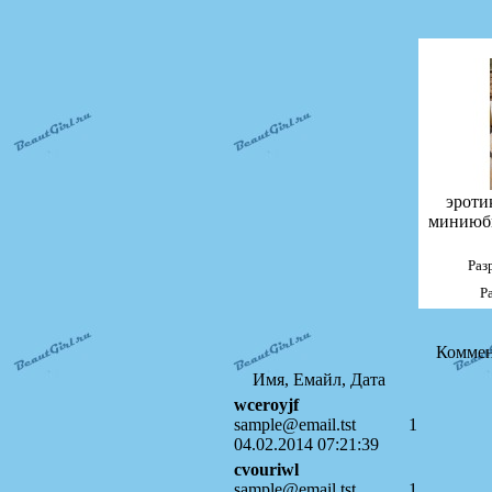
эроти
миниюбк
Раз
Р
Коммен
Имя, Емайл, Дата
wceroyjf
sample@email.tst
1
04.02.2014 07:21:39
cvouriwl
sample@email.tst
1