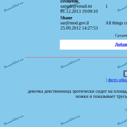
csvmefdk
sample@email.tst
1
01.12.2013 19:09:10
Shane
sar@mod.gov.il
All things cn
25.09.2012 14:27:53
Средня
Добав
|
фото обн
девочка девственница эротически сидит на площад
ножки и показывает трусы
|