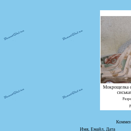
Мокрощелка с
сиська
Разр
Коммен
Имя, Емайл, Дата