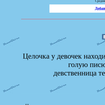
Средня
Добав
Целочка у девочек находи
голую писю
девственница те