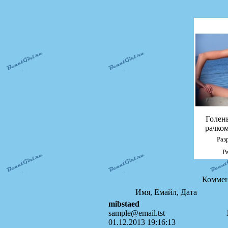
Голен
рачко
Раз
Р
Коммен
Имя, Емайл, Дата
mibstaed
sample@email.tst
01.12.2013 19:16:13