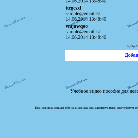
14.06.2014 13:48:40
ttegcsxi
sample@email.tst
14.06.2014 13:48:40
vmjuwqoo
sample@email.tst
14.06.2014 13:48:40
Средн
Добав
Учебное видео пособие для дев
Если девушка снимает себя на видео как она, раздвинув ноги, мастурбирует се