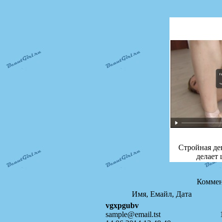
Стройная де
делает 
Коммен
Имя, Емайл, Дата
vgxpgubv
sample@email.tst